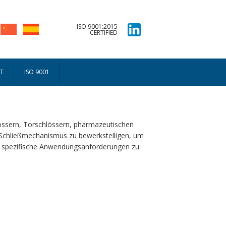
ISO 9001:2015
CERTIFIED
T
ISO 9001
hlössern, Torschlössern, pharmazeutischen
 Schließmechanismus zu bewerkstelligen, um
um spezifische Anwendungsanforderungen zu