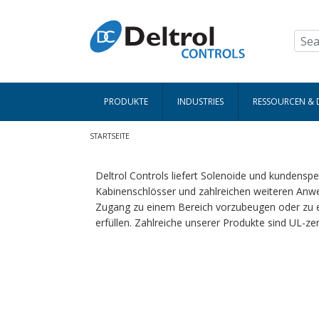
Direkt zum Inhalt
PRODUKTE
INDUSTRIES
RESSOURCEN &
Pfadnavigation
STARTSEITE
Deltrol Controls liefert Solenoide und kundensp
Kabinenschlösser und zahlreichen weiteren Anw
Zugang zu einem Bereich vorzubeugen oder zu e
erfüllen. Zahlreiche unserer Produkte sind UL-zerti