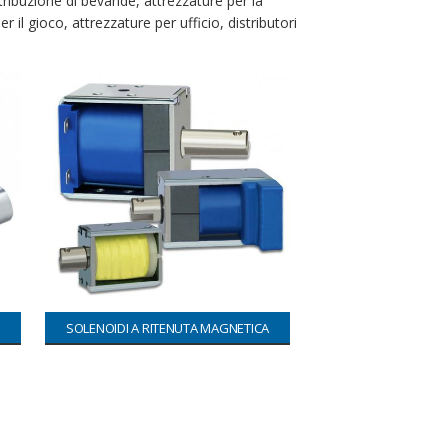
stribuzione di bevande, attrezzature per la
il gioco, attrezzature per ufficio, distributori
SOLENOIDI A RITENUTA MAGNETICA