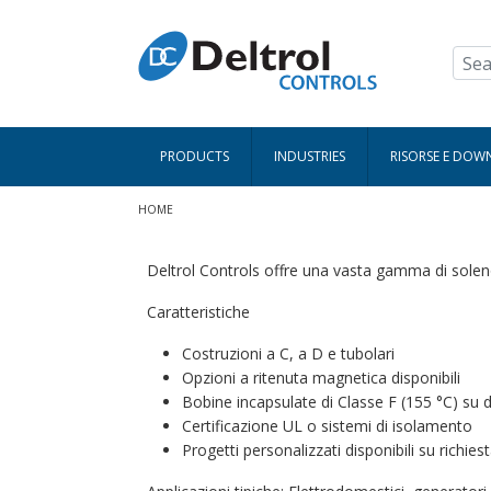
Salta al contenuto principale
PRODUCTS
INDUSTRIES
RISORSE E DO
Briciole di pane
HOME
Deltrol Controls offre una vasta gamma di soleno
Caratteristiche
Costruzioni a C, a D e tubolari
Opzioni a ritenuta magnetica disponibili
Bobine incapsulate di Classe F (155 °C) su d
Certificazione UL o sistemi di isolamento
Progetti personalizzati disponibili su richie