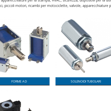
, apparecchiature per la stampa, HVAC, sicurezza, dispositivi per la di
, piccoli motori, ricambi per motociclette, valvole, apparecchiature per 
FORME A D
SOLENOIDI TUBOLARI