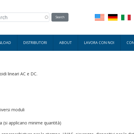
WNLOAD
DISTRIBUTORI
ABOUT
LAVORA CON NOI
CON
idi lineari AC e DC.
iversi moduli
sta (si applicano minime quantità)